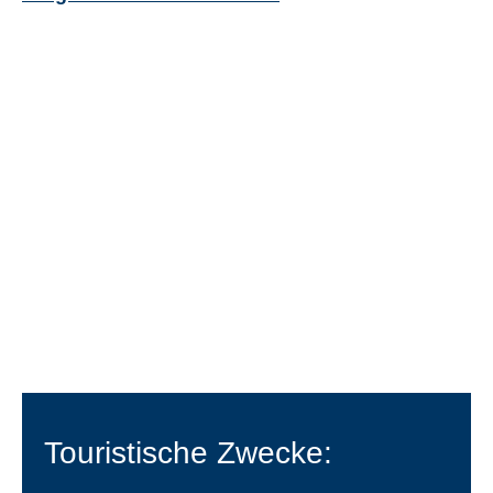
Slovenščina
(
Slowenisch
)
Español
(
Spanisch
)
Svenska
(
Schwedisch
)
Touristische Zwecke: