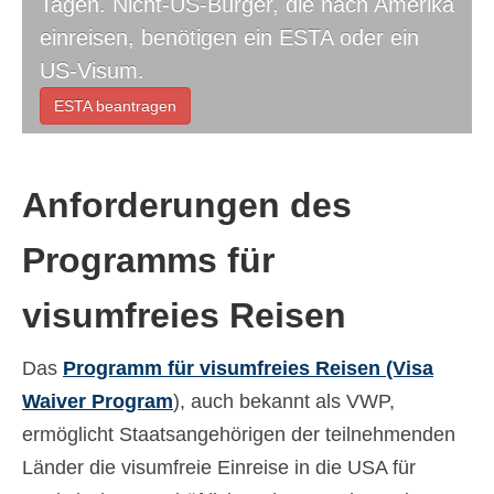
Tagen. Nicht-US-Bürger, die nach Amerika
Kontakt
einreisen, benötigen ein ESTA oder ein
US-Visum.
Antrag
ESTA beantragen
Deutsch
Hrvatski
(
Kroatisch
)
Anforderungen des
Čeština
(
Tschechisch
)
Dansk
(
Dänisch
)
Programms für
Nederlands
(
Niederländisch
)
visumfreies Reisen
English
(
Englisch
)
Das
Programm für visumfreies Reisen (Visa
Eesti
(
Estnisch
)
Waiver Program
), auch bekannt als VWP,
Suomi
(
Finnisch
)
ermöglicht Staatsangehörigen der teilnehmenden
Länder die visumfreie Einreise in die USA für
Français
(
Französisch
)