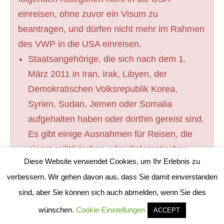
einreisen, ohne zuvor ein Visum zu
beantragen, und dürfen nicht mehr im Rahmen
des VWP in die USA einreisen.
Staatsangehörige, die sich nach dem 1.
März 2011 in Iran, Irak, Libyen, der
Demokratischen Volksrepublik Korea,
Syrien, Sudan, Jemen oder Somalia
aufgehalten haben oder dorthin gereist sind.
Es gibt einige Ausnahmen für Reisen, die
einem militärischen oder diplomatischen
Diese Website verwendet Cookies, um Ihr Erlebnis zu
Zweck im Dienste eines VWP-Landes
verbessern. Wir gehen davon aus, dass Sie damit einverstanden
dienen.
sind, aber Sie können sich auch abmelden, wenn Sie dies
Staatsangehörige von VWP-Ländern, die
wünschen.
Cookie-Einstellungen
auch die Staatsangehörigkeit von Syrien,
ACCEPT