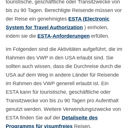
touristische, geschäftliche oder Transitzwecke von
Ελληνικά
(
Griechisch
)
bis zu 90 Tagen. Berechtigte Reisende müssen vor
עברית
(
Hebräisch
)
der Reise ein genehmigtes
ESTA (Electronic
System for Travel Authorization
) einholen,
Magyar
(
Ungarisch
)
indem sie die
ESTA-Anforderungen
erfüllen.
Italiano
(
Italienisch
)
Im Folgenden sind die Aktivitäten aufgeführt, die im
日本語
(
Japanisch
)
Rahmen des VWP in den USA erlaubt sind. Sie
한국어
(
Koreanisch
)
sollten auch wissen, dass die Durchreise durch die
USA auf dem Weg in andere Länder für Reisende
Norsk bokmål
(
Norwegisch
(Buchsprache)
)
im Rahmen des VWP generell erlaubt ist. Ein
ESTA kann für touristische, geschäftliche oder
Polski
(
Polnisch
)
Transitzwecke von bis zu 90 Tagen pro Aufenthalt
Português
(
Portugiesisch, Portugal
)
genutzt werden. Weitere Verwendungszwecke von
ESTA finden Sie auf der
Detailseite des
Slovenčina
(
Slowakisch
)
Programms für visumfreies
Reisen.