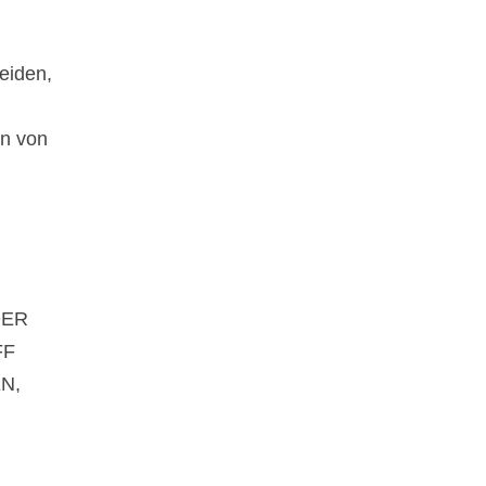
eiden,
en von
DER
FF
N,