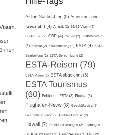
Hilfe-Tags
Airline Nachrichten
(5)
Amerikanische
Kreuzfahrt
(4)
 Visum.
Amtrak
(2)
B1/B2-Visum
(2)
CBP
(4)
Disney-Welt
Bucket List
(2)
Disney
(2)
ssen
ESTA
(4)
(3)
Eclipse
(2)
Einwanderung
(2)
ESTA-
können
Bearbeitung
(2)
ESTA-Berechtigung
(2)
ESTA-Reisen
(79)
ESTA abgelehnt
(5)
ESTA-Visum
(2)
ESTA Tourismus
(60)
stellt
Fehler bei ESTA
(3)
Florida
(3)
nem
Flughafen-News
(8)
Geschäftsvisa
(2)
ren
Gestrichene Flüge
(2)
Globale Einreise
(2)
eren
Hawaii
(7)
I94 Aktualisierungen
(2)
Impfungen
Kreuzfahrt
(4)
Las Vegas
(4)
(2)
Maui
(2)