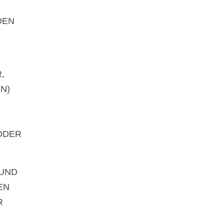
DEN
,
N)
ODER
RUND
EN
R