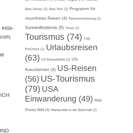
Programm für
New Jersey
(2)
New York
(2)
visumfreies Reisen
(4)
Reiseversicherung
(2)
 esta-
Sonnenfinsternis
(5)
Texas
(2)
Tourismus
(74)
.com,
TSA
Urlaubsreisen
PreCheck
(2)
ne
(63)
US-
US-Einkaufsliste
(2)
US-Reisen
Kreuzfahrten
(4)
US-Tourismus
(56)
(79)
USA
ICH
Einwanderung
(49)
Walt
Disney Welt
(3)
Wartezeiten in der Botschaft
(2)
UND