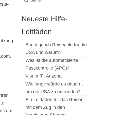
esta-
nach:
Neueste Hilfe-
Leitfäden
Nutzung
Benötige ich Reisegeld für die
s
USA und warum?
a.com.
Was ist die automatisierte
Passkontrolle (APC)?
Visum für Arizona
Wie lange würde es dauern,
um die USA zu umrunden?
hrer
Ein Leitfaden für das Reisen
ete
mit dem Zug in den
en zum
Vereinigten Staaten