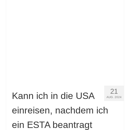
Kontakt
Antrag
Deutsch
Hrvatski
(
Kroatisch
)
Čeština
(
Tschechisch
)
Dansk
(
Dänisch
)
Nederlands
(
Niederländisch
)
English
(
Englisch
)
21
Kann ich in die USA
AUG. 2024
Eesti
(
Estnisch
)
einreisen, nachdem ich
Suomi
(
Finnisch
)
ein ESTA beantragt
Français
(
Französisch
)