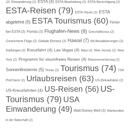
ESTA
(4)
(2)
Einwanderung
(2)
ESTA-Bearbeitung
(2)
ESTA-Berechtigung
(2)
ESTA-Reisen
(79)
ESTA
ESTA-Visum
(2)
ESTA Tourismus
(60)
abgelehnt
(5)
Fehler
Flughafen-News
(8)
bei ESTA
(3)
Florida
(3)
Geschäftsvisa
(2)
Hawaii
(7)
Gestrichene Flüge
(2)
Globale Einreise
(2)
I94 Aktualisierungen
(2)
Kreuzfahrt
(4)
Las Vegas
(4)
Impfungen
(2)
Maui
(2)
New Jersey
(2)
New
Programm für visumfreies Reisen
(4)
York
(2)
Reiseversicherung
(2)
Tourismus
(74)
Sonnenfinsternis
(5)
Texas
(2)
TSA
Urlaubsreisen
(63)
PreCheck
(2)
US-Einkaufsliste
(2)
US-
US-Reisen
(56)
US-Kreuzfahrten
(4)
Tourismus
(79)
USA
Einwanderung
(49)
Walt Disney Welt
(3)
Wartezeiten
in der Botschaft
(2)