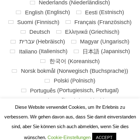
Nederlands
(
Niederländisch
)
English
(
Englisch
)
Eesti
(
Estnisch
)
Suomi
(
Finnisch
)
Français
(
Französisch
)
Deutsch
Ελληνικά
(
Griechisch
)
עברית
(
Hebräisch
)
Magyar
(
Ungarisch
)
Italiano
(
Italienisch
)
日本語
(
Japanisch
)
한국어
(
Koreanisch
)
Norsk bokmål
(
Norwegisch (Buchsprache)
)
Polski
(
Polnisch
)
Português
(
Portugiesisch, Portugal
)
Slovenčina
(
Slowakisch
)
Diese Website verwendet Cookies, um Ihr Erlebnis zu
Slovenščina
(
Slowenisch
)
verbessern. Wir gehen davon aus, dass Sie damit einverstanden
Español
(
Spanisch
)
sind, aber Sie können sich auch abmelden, wenn Sie dies
Svenska
(
Schwedisch
)
wünschen.
Cookie-Einstellungen
ACCEPT