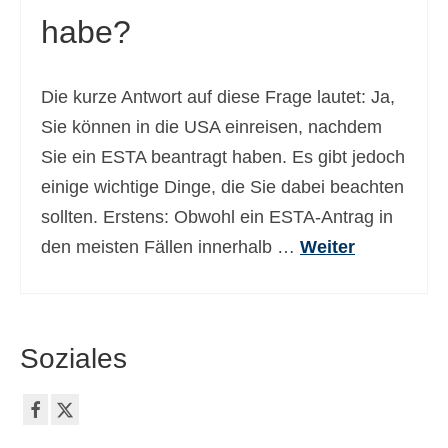
habe?
Ελληνικά
(
Griechisch
)
עברית
(
Hebräisch
)
Die kurze Antwort auf diese Frage lautet: Ja,
Magyar
(
Ungarisch
)
Sie können in die USA einreisen, nachdem
Italiano
(
Italienisch
)
Sie ein ESTA beantragt haben. Es gibt jedoch
einige wichtige Dinge, die Sie dabei beachten
日本語
(
Japanisch
)
sollten. Erstens: Obwohl ein ESTA-Antrag in
한국어
(
Koreanisch
)
den meisten Fällen innerhalb …
Weiter
Norsk bokmål
(
Norwegisch
(Buchsprache)
)
Polski
(
Polnisch
)
Soziales
Português
(
Portugiesisch, Portugal
)
Slovenčina
(
Slowakisch
)