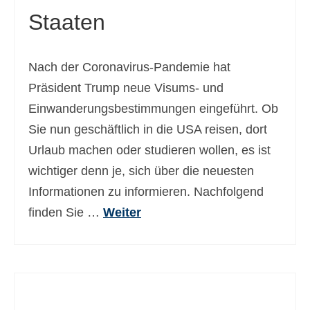
Staaten
Ελληνικά
(
Griechisch
)
עברית
(
Hebräisch
)
Nach der Coronavirus-Pandemie hat
Magyar
(
Ungarisch
)
Präsident Trump neue Visums- und
Italiano
(
Italienisch
)
Einwanderungsbestimmungen eingeführt. Ob
Sie nun geschäftlich in die USA reisen, dort
日本語
(
Japanisch
)
Urlaub machen oder studieren wollen, es ist
한국어
(
Koreanisch
)
wichtiger denn je, sich über die neuesten
Norsk bokmål
(
Norwegisch
Informationen zu informieren. Nachfolgend
(Buchsprache)
)
finden Sie …
Weiter
Polski
(
Polnisch
)
Português
(
Portugiesisch, Portugal
)
Slovenčina
(
Slowakisch
)