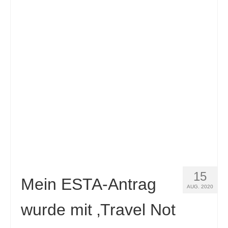
Slovenščina
(
Slowenisch
)
Español
(
Spanisch
)
Svenska
(
Schwedisch
)
15
Mein ESTA-Antrag
AUG. 2020
wurde mit ‚Travel Not