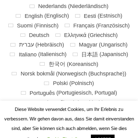
Nederlands
(
Niederländisch
)
English
(
Englisch
)
Eesti
(
Estnisch
)
Suomi
(
Finnisch
)
Français
(
Französisch
)
Deutsch
Ελληνικά
(
Griechisch
)
עברית
(
Hebräisch
)
Magyar
(
Ungarisch
)
Italiano
(
Italienisch
)
日本語
(
Japanisch
)
한국어
(
Koreanisch
)
Norsk bokmål
(
Norwegisch (Buchsprache)
)
Polski
(
Polnisch
)
Português
(
Portugiesisch, Portugal
)
Slovenčina
(
Slowakisch
)
Diese Website verwendet Cookies, um Ihr Erlebnis zu
Slovenščina
(
Slowenisch
)
verbessern. Wir gehen davon aus, dass Sie damit einverstanden
Español
(
Spanisch
)
sind, aber Sie können sich auch abmelden, wenn Sie dies
Svenska
(
Schwedisch
)