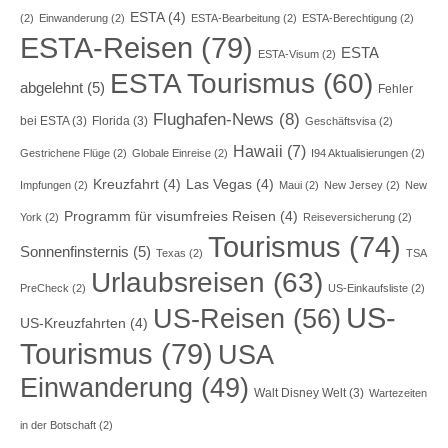
ESTA
(4)
(2)
Einwanderung
(2)
ESTA-Bearbeitung
(2)
ESTA-Berechtigung
(2)
ESTA-Reisen
(79)
ESTA
ESTA-Visum
(2)
ESTA Tourismus
(60)
abgelehnt
(5)
Fehler
Flughafen-News
(8)
bei ESTA
(3)
Florida
(3)
Geschäftsvisa
(2)
Hawaii
(7)
Gestrichene Flüge
(2)
Globale Einreise
(2)
I94 Aktualisierungen
(2)
Kreuzfahrt
(4)
Las Vegas
(4)
Impfungen
(2)
Maui
(2)
New Jersey
(2)
New
Programm für visumfreies Reisen
(4)
York
(2)
Reiseversicherung
(2)
Tourismus
(74)
Sonnenfinsternis
(5)
Texas
(2)
TSA
Urlaubsreisen
(63)
PreCheck
(2)
US-Einkaufsliste
(2)
US-
US-Reisen
(56)
US-Kreuzfahrten
(4)
Tourismus
(79)
USA
Einwanderung
(49)
Walt Disney Welt
(3)
Wartezeiten
in der Botschaft
(2)