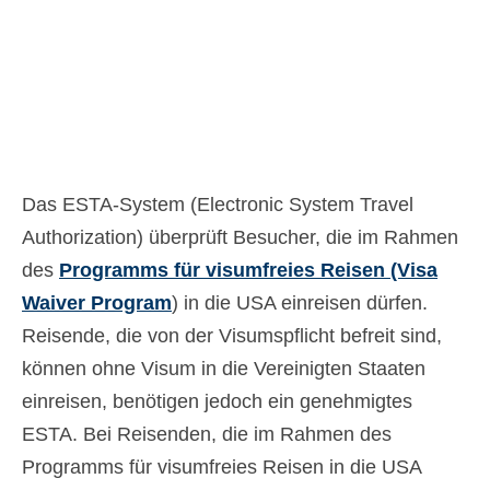
Kontakt
Antrag
Deutsch
Hrvatski
(
Kroatisch
)
Čeština
(
Tschechisch
)
Das ESTA-System (Electronic System Travel
Authorization) überprüft Besucher, die im Rahmen
Dansk
(
Dänisch
)
des
Programms für visumfreies Reisen (Visa
Nederlands
(
Niederländisch
)
Waiver Program
) in die USA einreisen dürfen.
Reisende, die von der Visumspflicht befreit sind,
English
(
Englisch
)
können ohne Visum in die Vereinigten Staaten
Eesti
(
Estnisch
)
einreisen, benötigen jedoch ein genehmigtes
Suomi
(
Finnisch
)
ESTA. Bei Reisenden, die im Rahmen des
Programms für visumfreies Reisen in die USA
Français
(
Französisch
)