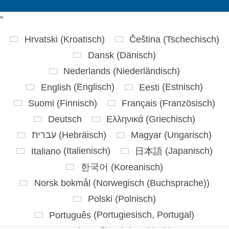
'
'
Hrvatski
(
Kroatisch
)
Čeština
(
Tschechisch
)
Dansk
(
Dänisch
)
Nederlands
(
Niederländisch
)
English
(
Englisch
)
Eesti
(
Estnisch
)
Suomi
(
Finnisch
)
Français
(
Französisch
)
Deutsch
Ελληνικά
(
Griechisch
)
עברית
(
Hebräisch
)
Magyar
(
Ungarisch
)
Italiano
(
Italienisch
)
日本語
(
Japanisch
)
한국어
(
Koreanisch
)
Norsk bokmål
(
Norwegisch (Buchsprache)
)
Polski
(
Polnisch
)
Português
(
Portugiesisch, Portugal
)