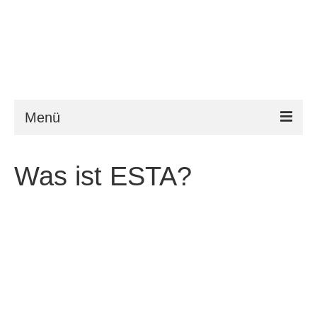
Menü
ESTA
Was ist ESTA?
Anforderungen
FAQ
VWP
Hilfe
News