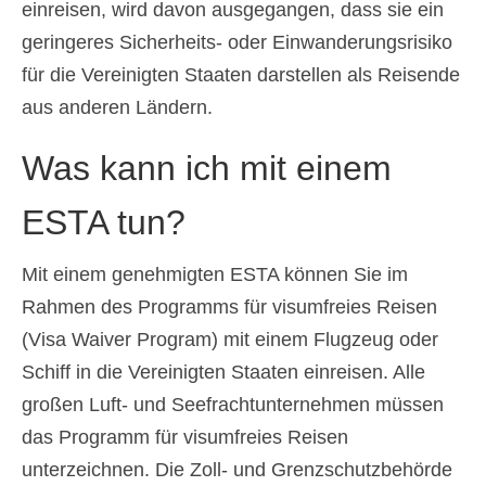
einreisen, wird davon ausgegangen, dass sie ein
Ελληνικά
(
Griechisch
)
geringeres Sicherheits- oder Einwanderungsrisiko
עברית
(
Hebräisch
)
für die Vereinigten Staaten darstellen als Reisende
aus anderen Ländern.
Magyar
(
Ungarisch
)
Was kann ich mit einem
Italiano
(
Italienisch
)
日本語
(
Japanisch
)
ESTA tun?
한국어
(
Koreanisch
)
Mit einem genehmigten ESTA können Sie im
Norsk bokmål
(
Norwegisch
Rahmen des Programms für visumfreies Reisen
(Buchsprache)
)
(Visa Waiver Program) mit einem Flugzeug oder
Polski
(
Polnisch
)
Schiff in die Vereinigten Staaten einreisen. Alle
Português
(
Portugiesisch, Portugal
)
großen Luft- und Seefrachtunternehmen müssen
das Programm für visumfreies Reisen
Slovenčina
(
Slowakisch
)
unterzeichnen. Die Zoll- und Grenzschutzbehörde