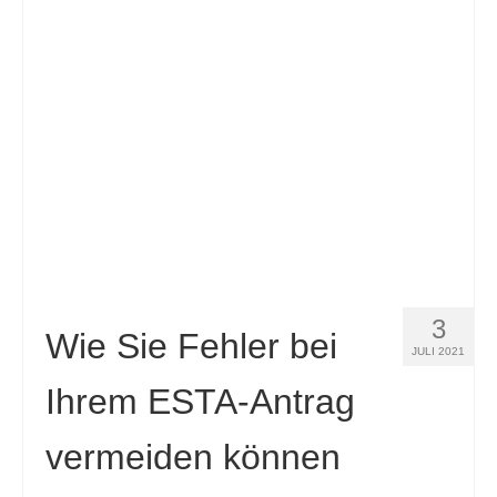
Slovenščina
(
Slowenisch
)
Español
(
Spanisch
)
Svenska
(
Schwedisch
)
3
Wie Sie Fehler bei
JULI 2021
Ihrem ESTA-Antrag
vermeiden können