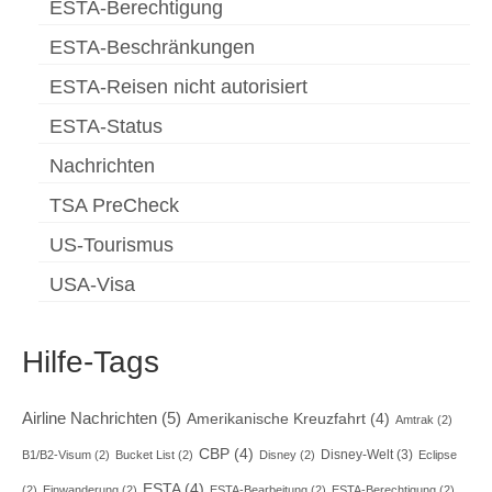
ESTA-Berechtigung
ESTA-Beschränkungen
ESTA-Reisen nicht autorisiert
ESTA-Status
Nachrichten
TSA PreCheck
US-Tourismus
USA-Visa
Hilfe-Tags
Airline Nachrichten
(5)
Amerikanische Kreuzfahrt
(4)
Amtrak
(2)
CBP
(4)
Disney-Welt
(3)
B1/B2-Visum
(2)
Bucket List
(2)
Disney
(2)
Eclipse
ESTA
(4)
(2)
Einwanderung
(2)
ESTA-Bearbeitung
(2)
ESTA-Berechtigung
(2)