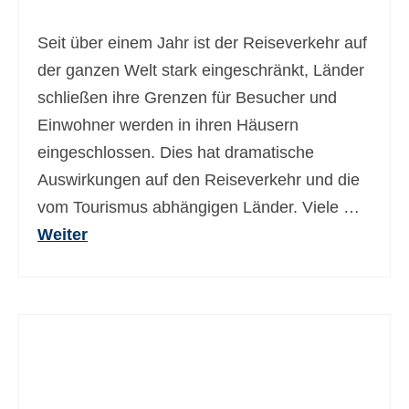
Ελληνικά
(
Griechisch
)
Seit über einem Jahr ist der Reiseverkehr auf
עברית
(
Hebräisch
)
der ganzen Welt stark eingeschränkt, Länder
schließen ihre Grenzen für Besucher und
Magyar
(
Ungarisch
)
Einwohner werden in ihren Häusern
Italiano
(
Italienisch
)
eingeschlossen. Dies hat dramatische
日本語
(
Japanisch
)
Auswirkungen auf den Reiseverkehr und die
vom Tourismus abhängigen Länder. Viele …
한국어
(
Koreanisch
)
Weiter
Norsk bokmål
(
Norwegisch
(Buchsprache)
)
Polski
(
Polnisch
)
Português
(
Portugiesisch, Portugal
)
Slovenčina
(
Slowakisch
)