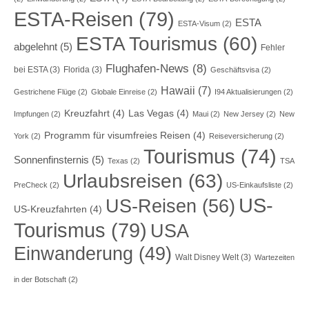
ESTA-Reisen
(79)
ESTA
ESTA-Visum
(2)
ESTA Tourismus
(60)
abgelehnt
(5)
Fehler
Flughafen-News
(8)
bei ESTA
(3)
Florida
(3)
Geschäftsvisa
(2)
Hawaii
(7)
Gestrichene Flüge
(2)
Globale Einreise
(2)
I94 Aktualisierungen
(2)
Kreuzfahrt
(4)
Las Vegas
(4)
Impfungen
(2)
Maui
(2)
New Jersey
(2)
New
Programm für visumfreies Reisen
(4)
York
(2)
Reiseversicherung
(2)
Tourismus
(74)
Sonnenfinsternis
(5)
Texas
(2)
TSA
Urlaubsreisen
(63)
PreCheck
(2)
US-Einkaufsliste
(2)
US-
US-Reisen
(56)
US-Kreuzfahrten
(4)
Tourismus
(79)
USA
Einwanderung
(49)
Walt Disney Welt
(3)
Wartezeiten
in der Botschaft
(2)