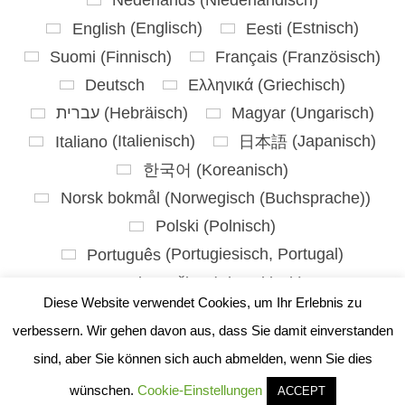
Nederlands
(
Niederländisch
)
English
(
Englisch
)
Eesti
(
Estnisch
)
Suomi
(
Finnisch
)
Français
(
Französisch
)
Deutsch
Ελληνικά
(
Griechisch
)
עברית
(
Hebräisch
)
Magyar
(
Ungarisch
)
Italiano
(
Italienisch
)
日本語
(
Japanisch
)
한국어
(
Koreanisch
)
Norsk bokmål
(
Norwegisch (Buchsprache)
)
Polski
(
Polnisch
)
Português
(
Portugiesisch, Portugal
)
Slovenčina
(
Slowakisch
)
Diese Website verwendet Cookies, um Ihr Erlebnis zu
Slovenščina
(
Slowenisch
)
verbessern. Wir gehen davon aus, dass Sie damit einverstanden
Español
(
Spanisch
)
sind, aber Sie können sich auch abmelden, wenn Sie dies
Svenska
(
Schwedisch
)
wünschen.
Cookie-Einstellungen
ACCEPT