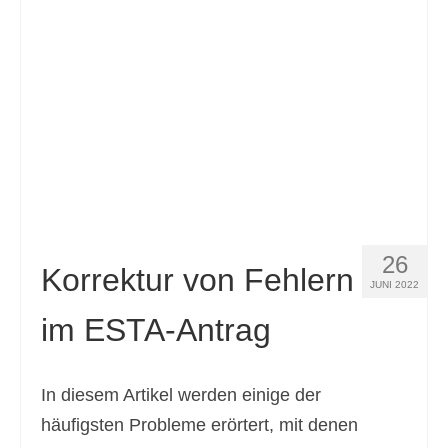
Kontakt
Antrag
Deutsch
Hrvatski
(
Kroatisch
)
Čeština
(
Tschechisch
)
Dansk
(
Dänisch
)
26
Nederlands
(
Niederländisch
)
Korrektur von Fehlern
JUNI 2022
English
(
Englisch
)
im ESTA-Antrag
Eesti
(
Estnisch
)
Suomi
(
Finnisch
)
In diesem Artikel werden einige der
häufigsten Probleme erörtert, mit denen
Français
(
Französisch
)