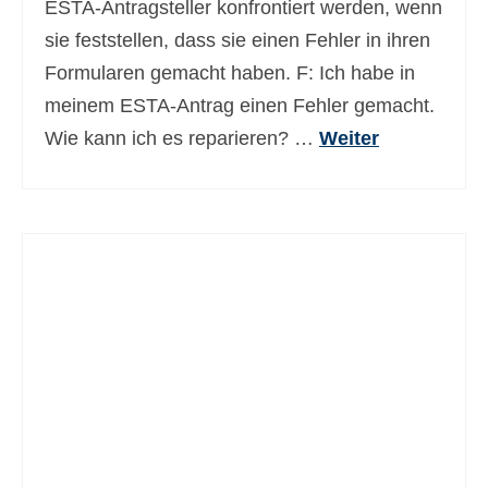
ESTA-Antragsteller konfrontiert werden, wenn
Ελληνικά
(
Griechisch
)
sie feststellen, dass sie einen Fehler in ihren
עברית
(
Hebräisch
)
Formularen gemacht haben. F: Ich habe in
meinem ESTA-Antrag einen Fehler gemacht.
Magyar
(
Ungarisch
)
Wie kann ich es reparieren? …
Weiter
Italiano
(
Italienisch
)
日本語
(
Japanisch
)
한국어
(
Koreanisch
)
Norsk bokmål
(
Norwegisch
(Buchsprache)
)
Polski
(
Polnisch
)
Português
(
Portugiesisch, Portugal
)
Slovenčina
(
Slowakisch
)