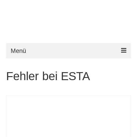
Menü
ESTA
Fehler bei ESTA
Anforderungen
FAQ
VWP
Hilfe
News