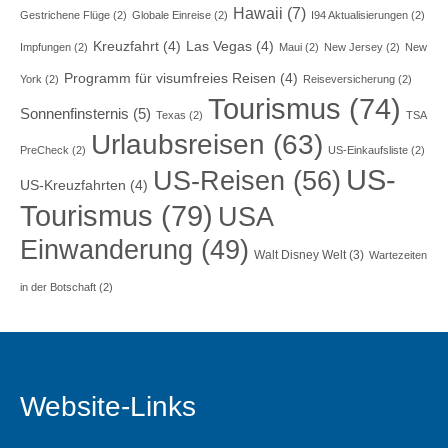
Hawaii
(7)
Gestrichene Flüge
(2)
Globale Einreise
(2)
I94 Aktualisierungen
(2)
Kreuzfahrt
(4)
Las Vegas
(4)
Impfungen
(2)
Maui
(2)
New Jersey
(2)
New
Programm für visumfreies Reisen
(4)
York
(2)
Reiseversicherung
(2)
Tourismus
(74)
Sonnenfinsternis
(5)
Texas
(2)
TSA
Urlaubsreisen
(63)
PreCheck
(2)
US-Einkaufsliste
(2)
US-
US-Reisen
(56)
US-Kreuzfahrten
(4)
Tourismus
(79)
USA
Einwanderung
(49)
Walt Disney Welt
(3)
Wartezeiten
in der Botschaft
(2)
Website-Links