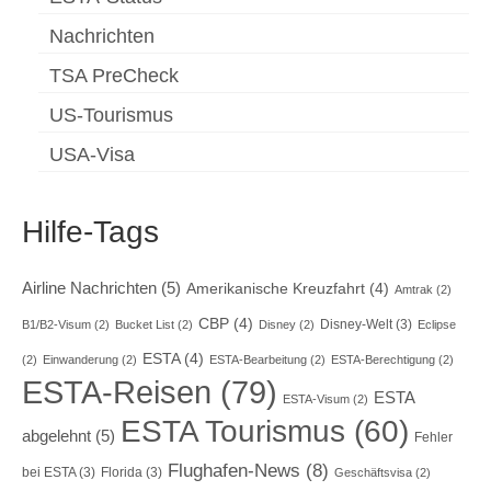
Nachrichten
TSA PreCheck
US-Tourismus
USA-Visa
Hilfe-Tags
Airline Nachrichten
(5)
Amerikanische Kreuzfahrt
(4)
Amtrak
(2)
CBP
(4)
Disney-Welt
(3)
B1/B2-Visum
(2)
Bucket List
(2)
Disney
(2)
Eclipse
ESTA
(4)
(2)
Einwanderung
(2)
ESTA-Bearbeitung
(2)
ESTA-Berechtigung
(2)
ESTA-Reisen
(79)
ESTA
ESTA-Visum
(2)
ESTA Tourismus
(60)
abgelehnt
(5)
Fehler
Flughafen-News
(8)
bei ESTA
(3)
Florida
(3)
Geschäftsvisa
(2)