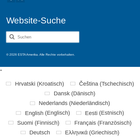
Website-Suche
Suche
nach:
© 2026 ESTA Amerika. Alle Rechte vorbehalten.
'
'
Hrvatski
(
Kroatisch
)
Čeština
(
Tschechisch
)
Dansk
(
Dänisch
)
Nederlands
(
Niederländisch
)
English
(
Englisch
)
Eesti
(
Estnisch
)
Suomi
(
Finnisch
)
Français
(
Französisch
)
Deutsch
Ελληνικά
(
Griechisch
)