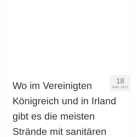
Kontakt
Antrag
Deutsch
Hrvatski
(
Kroatisch
)
Čeština
(
Tschechisch
)
Dansk
(
Dänisch
)
18
Nederlands
(
Niederländisch
)
Wo im Vereinigten
AUG. 2021
English
(
Englisch
)
Königreich und in Irland
Eesti
(
Estnisch
)
gibt es die meisten
Suomi
(
Finnisch
)
Strände mit sanitären
Français
(
Französisch
)