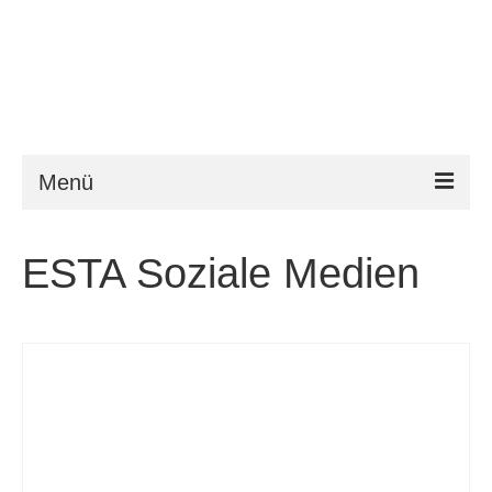
Menü
ESTA
ESTA Soziale Medien
Anforderungen
FAQ
VWP
Hilfe
News