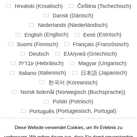
Hrvatski
(
Kroatisch
)
Čeština
(
Tschechisch
)
Dansk
(
Dänisch
)
Nederlands
(
Niederländisch
)
English
(
Englisch
)
Eesti
(
Estnisch
)
Suomi
(
Finnisch
)
Français
(
Französisch
)
Deutsch
Ελληνικά
(
Griechisch
)
עברית
(
Hebräisch
)
Magyar
(
Ungarisch
)
Italiano
(
Italienisch
)
日本語
(
Japanisch
)
한국어
(
Koreanisch
)
Norsk bokmål
(
Norwegisch (Buchsprache)
)
Polski
(
Polnisch
)
Português
(
Portugiesisch, Portugal
)
Slovenčina
(
Slowakisch
)
Diese Website verwendet Cookies, um Ihr Erlebnis zu
Slovenščina
(
Slowenisch
)
verbessern. Wir gehen davon aus, dass Sie damit einverstanden