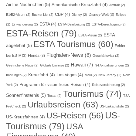
Airline Nachrichten
(5)
Amerikanische Kreuzfahrt
(4)
Amtrak
(2)
CBP
(4)
Disney-Welt
(3)
B1/B2-Visum
(2)
Bucket List
(2)
Disney
(2)
Eclipse
ESTA
(4)
(2)
Einwanderung
(2)
ESTA-Bearbeitung
(2)
ESTA-Berechtigung
(2)
ESTA-Reisen
(79)
ESTA
ESTA-Visum
(2)
ESTA Tourismus
(60)
abgelehnt
(5)
Fehler
Flughafen-News
(8)
bei ESTA
(3)
Florida
(3)
Geschäftsvisa
(2)
Hawaii
(7)
Gestrichene Flüge
(2)
Globale Einreise
(2)
I94 Aktualisierungen
(2)
Kreuzfahrt
(4)
Las Vegas
(4)
Impfungen
(2)
Maui
(2)
New Jersey
(2)
New
Programm für visumfreies Reisen
(4)
York
(2)
Reiseversicherung
(2)
Tourismus
(74)
Sonnenfinsternis
(5)
Texas
(2)
TSA
Urlaubsreisen
(63)
PreCheck
(2)
US-Einkaufsliste
(2)
US-
US-Reisen
(56)
US-Kreuzfahrten
(4)
Tourismus
(79)
USA