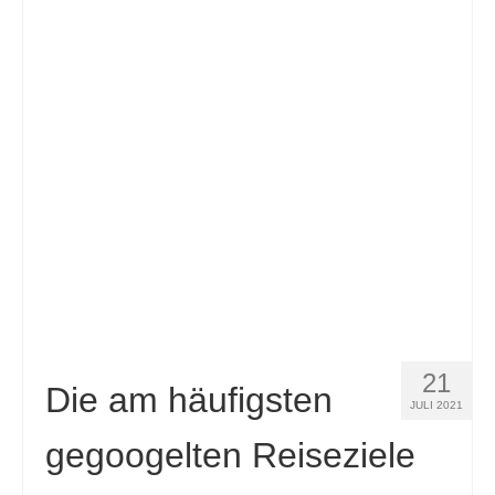
Slovenščina
(
Slowenisch
)
Español
(
Spanisch
)
Svenska
(
Schwedisch
)
21
Die am häufigsten
JULI 2021
gegoogelten Reiseziele