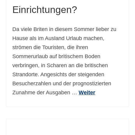
Einrichtungen?
Ελληνικά
(
Griechisch
)
עברית
(
Hebräisch
)
Da viele Briten in diesem Sommer lieber zu
Magyar
(
Ungarisch
)
Hause als im Ausland Urlaub machen,
Italiano
(
Italienisch
)
strömen die Touristen, die ihren
Sommerurlaub auf britischem Boden
日本語
(
Japanisch
)
verbringen, in Scharen an die britischen
한국어
(
Koreanisch
)
Strandorte. Angesichts der steigenden
Norsk bokmål
(
Norwegisch
Besucherzahlen und der prognostizierten
(Buchsprache)
)
Zunahme der Ausgaben …
Weiter
Polski
(
Polnisch
)
Português
(
Portugiesisch, Portugal
)
Slovenčina
(
Slowakisch
)