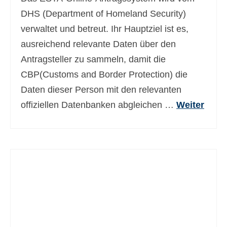
Ελληνικά
(
Griechisch
)
DHS (Department of Homeland Security)
verwaltet und betreut. Ihr Hauptziel ist es,
עברית
(
Hebräisch
)
ausreichend relevante Daten über den
Magyar
(
Ungarisch
)
Antragsteller zu sammeln, damit die
CBP(Customs and Border Protection) die
Italiano
(
Italienisch
)
Daten dieser Person mit den relevanten
日本語
(
Japanisch
)
offiziellen Datenbanken abgleichen …
Weiter
한국어
(
Koreanisch
)
Norsk bokmål
(
Norwegisch
(Buchsprache)
)
Polski
(
Polnisch
)
Português
(
Portugiesisch, Portugal
)
Slovenčina
(
Slowakisch
)