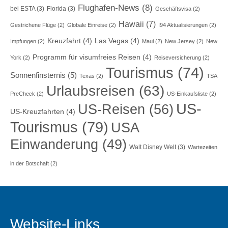
Flughafen-News
(8)
bei ESTA
(3)
Florida
(3)
Geschäftsvisa
(2)
Hawaii
(7)
Gestrichene Flüge
(2)
Globale Einreise
(2)
I94 Aktualisierungen
(2)
Kreuzfahrt
(4)
Las Vegas
(4)
Impfungen
(2)
Maui
(2)
New Jersey
(2)
New
Programm für visumfreies Reisen
(4)
York
(2)
Reiseversicherung
(2)
Tourismus
(74)
Sonnenfinsternis
(5)
Texas
(2)
TSA
Urlaubsreisen
(63)
PreCheck
(2)
US-Einkaufsliste
(2)
US-
US-Reisen
(56)
US-Kreuzfahrten
(4)
Tourismus
(79)
USA
Einwanderung
(49)
Walt Disney Welt
(3)
Wartezeiten
in der Botschaft
(2)
Website-Links