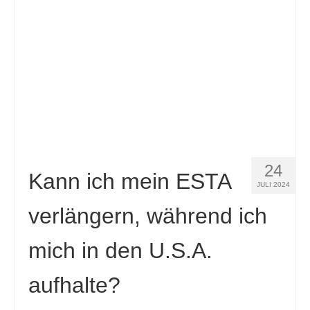
Slovenščina
(
Slowenisch
)
Español
(
Spanisch
)
Svenska
(
Schwedisch
)
24
Kann ich mein ESTA
JULI 2024
verlängern, während ich
mich in den U.S.A.
aufhalte?