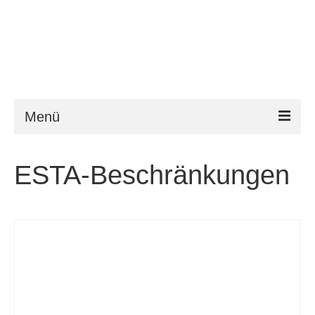
Menü
ESTA
ESTA-Beschränkungen
Anforderungen
FAQ
VWP
Hilfe
News