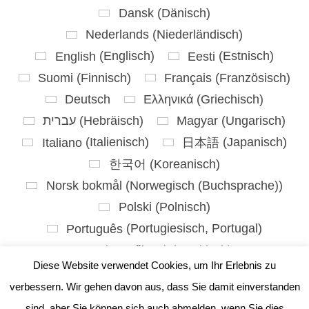
Dansk
(
Dänisch
)
Nederlands
(
Niederländisch
)
English
(
Englisch
)
Eesti
(
Estnisch
)
Suomi
(
Finnisch
)
Français
(
Französisch
)
Deutsch
Ελληνικά
(
Griechisch
)
עברית
(
Hebräisch
)
Magyar
(
Ungarisch
)
Italiano
(
Italienisch
)
日本語
(
Japanisch
)
한국어
(
Koreanisch
)
Norsk bokmål
(
Norwegisch (Buchsprache)
)
Polski
(
Polnisch
)
Português
(
Portugiesisch, Portugal
)
Slovenčina
(
Slowakisch
)
Diese Website verwendet Cookies, um Ihr Erlebnis zu
Slovenščina
(
Slowenisch
)
verbessern. Wir gehen davon aus, dass Sie damit einverstanden
Español
(
Spanisch
)
sind, aber Sie können sich auch abmelden, wenn Sie dies