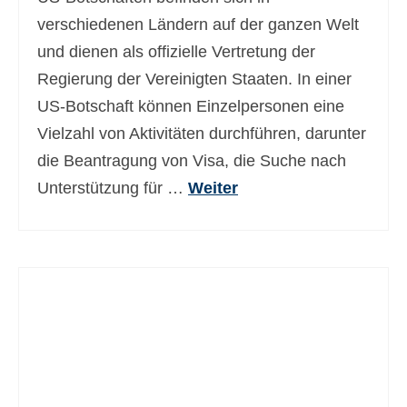
Ελληνικά
(
Griechisch
)
verschiedenen Ländern auf der ganzen Welt
und dienen als offizielle Vertretung der
עברית
(
Hebräisch
)
Regierung der Vereinigten Staaten. In einer
Magyar
(
Ungarisch
)
US-Botschaft können Einzelpersonen eine
Vielzahl von Aktivitäten durchführen, darunter
Italiano
(
Italienisch
)
die Beantragung von Visa, die Suche nach
日本語
(
Japanisch
)
Unterstützung für …
Weiter
한국어
(
Koreanisch
)
Norsk bokmål
(
Norwegisch
(Buchsprache)
)
Polski
(
Polnisch
)
Português
(
Portugiesisch, Portugal
)
Slovenčina
(
Slowakisch
)