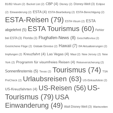
CBP
(4)
Disney-Welt
(3)
B1/B2-Visum
(2)
Bucket List
(2)
Disney
(2)
Eclipse
ESTA
(4)
(2)
Einwanderung
(2)
ESTA-Bearbeitung
(2)
ESTA-Berechtigung
(2)
ESTA-Reisen
(79)
ESTA
ESTA-Visum
(2)
ESTA Tourismus
(60)
abgelehnt
(5)
Fehler
Flughafen-News
(8)
bei ESTA
(3)
Florida
(3)
Geschäftsvisa
(2)
Hawaii
(7)
Gestrichene Flüge
(2)
Globale Einreise
(2)
I94 Aktualisierungen
(2)
Kreuzfahrt
(4)
Las Vegas
(4)
Impfungen
(2)
Maui
(2)
New Jersey
(2)
New
Programm für visumfreies Reisen
(4)
York
(2)
Reiseversicherung
(2)
Tourismus
(74)
Sonnenfinsternis
(5)
Texas
(2)
TSA
Urlaubsreisen
(63)
PreCheck
(2)
US-Einkaufsliste
(2)
US-
US-Reisen
(56)
US-Kreuzfahrten
(4)
Tourismus
(79)
USA
Einwanderung
(49)
Walt Disney Welt
(3)
Wartezeiten