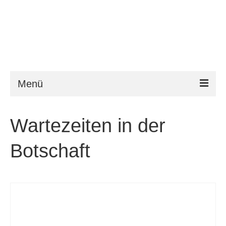
Menü
ESTA
Wartezeiten in der
Anforderungen
Botschaft
FAQ
VWP
Hilfe
News