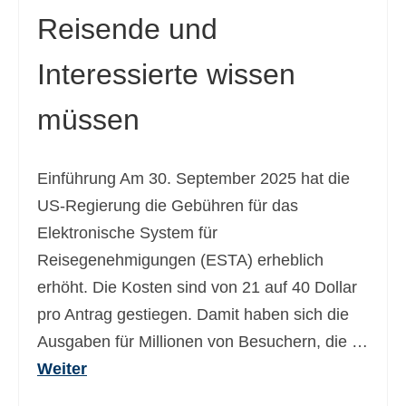
Reisende und
Ελληνικά
(
Griechisch
)
עברית
(
Hebräisch
)
Interessierte wissen
Magyar
(
Ungarisch
)
müssen
Italiano
(
Italienisch
)
日本語
(
Japanisch
)
Einführung Am 30. September 2025 hat die
US-Regierung die Gebühren für das
한국어
(
Koreanisch
)
Elektronische System für
Norsk bokmål
(
Norwegisch
Reisegenehmigungen (ESTA) erheblich
(Buchsprache)
)
erhöht. Die Kosten sind von 21 auf 40 Dollar
Polski
(
Polnisch
)
pro Antrag gestiegen. Damit haben sich die
Português
(
Portugiesisch, Portugal
)
Ausgaben für Millionen von Besuchern, die …
Weiter
Slovenčina
(
Slowakisch
)