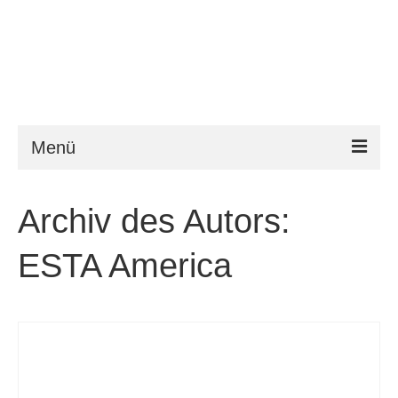
Menü
ESTA
Archiv des Autors:
Anforderungen
ESTA America
FAQ
VWP
Hilfe
News