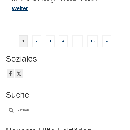
Weiter
Seitennummerierung
1
2
3
4
…
13
»
der
Soziales
Beiträge
Suche
Suche
nach: