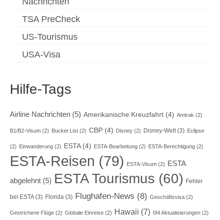
Nachrichten
TSA PreCheck
US-Tourismus
USA-Visa
Hilfe-Tags
Airline Nachrichten
(5)
Amerikanische Kreuzfahrt
(4)
Amtrak
(2)
CBP
(4)
Disney-Welt
(3)
B1/B2-Visum
(2)
Bucket List
(2)
Disney
(2)
Eclipse
ESTA
(4)
(2)
Einwanderung
(2)
ESTA-Bearbeitung
(2)
ESTA-Berechtigung
(2)
ESTA-Reisen
(79)
ESTA
ESTA-Visum
(2)
ESTA Tourismus
(60)
abgelehnt
(5)
Fehler
Flughafen-News
(8)
bei ESTA
(3)
Florida
(3)
Geschäftsvisa
(2)
Hawaii
(7)
Gestrichene Flüge
(2)
Globale Einreise
(2)
I94 Aktualisierungen
(2)