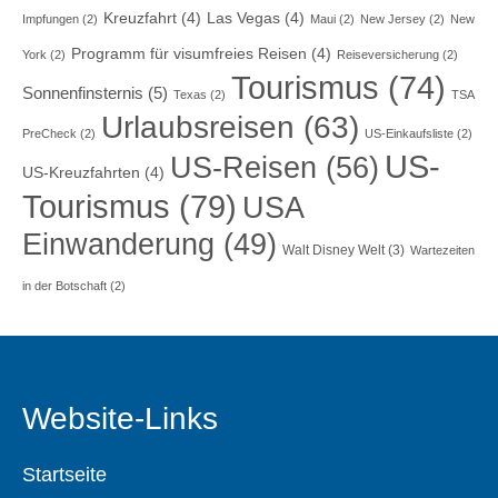
Kreuzfahrt
(4)
Las Vegas
(4)
Impfungen
(2)
Maui
(2)
New Jersey
(2)
New
Programm für visumfreies Reisen
(4)
York
(2)
Reiseversicherung
(2)
Tourismus
(74)
Sonnenfinsternis
(5)
Texas
(2)
TSA
Urlaubsreisen
(63)
PreCheck
(2)
US-Einkaufsliste
(2)
US-
US-Reisen
(56)
US-Kreuzfahrten
(4)
Tourismus
(79)
USA
Einwanderung
(49)
Walt Disney Welt
(3)
Wartezeiten
in der Botschaft
(2)
Website-Links
Startseite