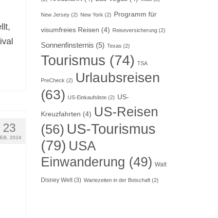
Programm für
New Jersey
(2)
New York
(2)
lt,
visumfreies Reisen
(4)
Reiseversicherung
(2)
ival
Sonnenfinsternis
(5)
Texas
(2)
Tourismus
(74)
TSA
Urlaubsreisen
PreCheck
(2)
(63)
US-
US-Einkaufsliste
(2)
US-Reisen
Kreuzfahrten
(4)
US-Tourismus
23
(56)
FEB. 2024
(79)
USA
Einwanderung
(49)
Walt
Disney Welt
(3)
Wartezeiten in der Botschaft
(2)