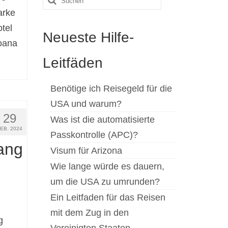
arke
nach:
tel
Neueste Hilfe-
Moana
Leitfäden
Benötige ich Reisegeld für die
USA und warum?
29
Was ist die automatisierte
FEB. 2024
Passkontrolle (APC)?
ang
Visum für Arizona
Wie lange würde es dauern,
um die USA zu umrunden?
Ein Leitfaden für das Reisen
mit dem Zug in den
g
Vereinigten Staaten