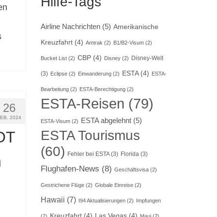
Hilfe-Tags
en
Airline Nachrichten
(5)
Amerikanische
s
Kreuzfahrt
(4)
Amtrak
(2)
B1/B2-Visum
(2)
CBP
(4)
Disney-Welt
Bucket List
(2)
Disney
(2)
ESTA
(4)
(3)
Eclipse
(2)
Einwanderung
(2)
ESTA-
Bearbeitung
(2)
ESTA-Berechtigung
(2)
ESTA-Reisen
(79)
26
FEB. 2024
ESTA abgelehnt
(5)
ESTA-Visum
(2)
ESTA Tourismus
OT
(60)
Fehler bei ESTA
(3)
Florida
(3)
n
Flughafen-News
(8)
Geschäftsvisa
(2)
Gestrichene Flüge
(2)
Globale Einreise
(2)
Hawaii
(7)
I94 Aktualisierungen
(2)
Impfungen
Kreuzfahrt
(4)
Las Vegas
(4)
(2)
Maui
(2)