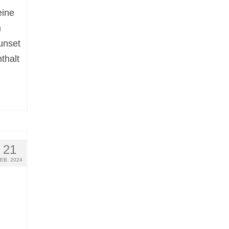
eine
m
unset
thalt
21
FEB. 2024