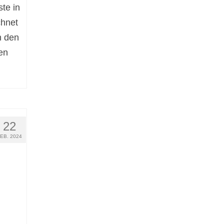
te in
chnet
n den
en
22
FEB. 2024