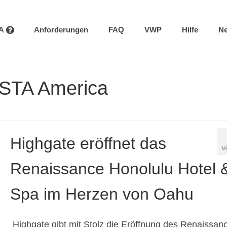
TA
Anforderungen
FAQ
VWP
Hilfe
N
ESTA America
Highgate eröffnet das
M
Renaissance Honolulu Hotel 
Spa im Herzen von Oahu
Highgate gibt mit Stolz die Eröffnung des Renaissan