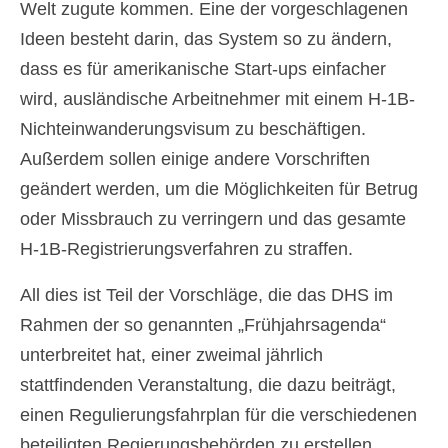
Welt zugute kommen. Eine der vorgeschlagenen
Ελληνικά
(
Griechisch
)
Ideen besteht darin, das System so zu ändern,
עברית
(
Hebräisch
)
dass es für amerikanische Start-ups einfacher
wird, ausländische Arbeitnehmer mit einem H-1B-
Magyar
(
Ungarisch
)
Nichteinwanderungsvisum zu beschäftigen.
Italiano
(
Italienisch
)
Außerdem sollen einige andere Vorschriften
geändert werden, um die Möglichkeiten für Betrug
日本語
(
Japanisch
)
oder Missbrauch zu verringern und das gesamte
한국어
(
Koreanisch
)
H-1B-Registrierungsverfahren zu straffen.
Norsk bokmål
(
Norwegisch
(Buchsprache)
)
All dies ist Teil der Vorschläge, die das DHS im
Rahmen der so genannten „Frühjahrsagenda“
Polski
(
Polnisch
)
unterbreitet hat, einer zweimal jährlich
Português
(
Portugiesisch, Portugal
)
stattfindenden Veranstaltung, die dazu beiträgt,
Slovenčina
(
Slowakisch
)
einen Regulierungsfahrplan für die verschiedenen
beteiligten Regierungsbehörden zu erstellen.