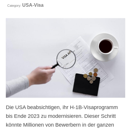
USA-Visa
Kontakt
Category:
Antrag
Deutsch
Hrvatski
(
Kroatisch
)
Čeština
(
Tschechisch
)
Dansk
(
Dänisch
)
Nederlands
(
Niederländisch
)
English
(
Englisch
)
Eesti
(
Estnisch
)
Die USA beabsichtigen, ihr H-1B-Visaprogramm
Suomi
(
Finnisch
)
bis Ende 2023 zu modernisieren. Dieser Schritt
könnte Millionen von Bewerbern in der ganzen
Français
(
Französisch
)