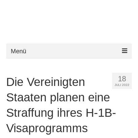
Menü
ESTA
18
Die Vereinigten
Anforderungen
JULI 2022
FAQ
Staaten planen eine
VWP
Straffung ihres H-1B-
Hilfe
Visaprogramms
News