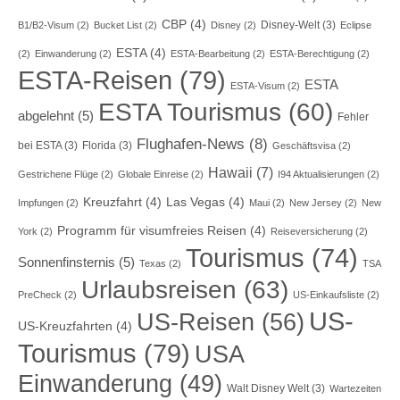
CBP
(4)
Disney-Welt
(3)
B1/B2-Visum
(2)
Bucket List
(2)
Disney
(2)
Eclipse
ESTA
(4)
(2)
Einwanderung
(2)
ESTA-Bearbeitung
(2)
ESTA-Berechtigung
(2)
ESTA-Reisen
(79)
ESTA
ESTA-Visum
(2)
ESTA Tourismus
(60)
abgelehnt
(5)
Fehler
Flughafen-News
(8)
bei ESTA
(3)
Florida
(3)
Geschäftsvisa
(2)
Hawaii
(7)
Gestrichene Flüge
(2)
Globale Einreise
(2)
I94 Aktualisierungen
(2)
Kreuzfahrt
(4)
Las Vegas
(4)
Impfungen
(2)
Maui
(2)
New Jersey
(2)
New
Programm für visumfreies Reisen
(4)
York
(2)
Reiseversicherung
(2)
Tourismus
(74)
Sonnenfinsternis
(5)
Texas
(2)
TSA
Urlaubsreisen
(63)
PreCheck
(2)
US-Einkaufsliste
(2)
US-
US-Reisen
(56)
US-Kreuzfahrten
(4)
Tourismus
(79)
USA
Einwanderung
(49)
Walt Disney Welt
(3)
Wartezeiten