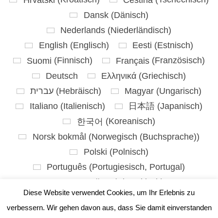
Dansk
(
Dänisch
)
Nederlands
(
Niederländisch
)
English
(
Englisch
)
Eesti
(
Estnisch
)
Suomi
(
Finnisch
)
Français
(
Französisch
)
Deutsch
Ελληνικά
(
Griechisch
)
עברית
(
Hebräisch
)
Magyar
(
Ungarisch
)
Italiano
(
Italienisch
)
日本語
(
Japanisch
)
한국어
(
Koreanisch
)
Norsk bokmål
(
Norwegisch (Buchsprache)
)
Polski
(
Polnisch
)
Português
(
Portugiesisch, Portugal
)
Slovenčina
(
Slowakisch
)
Diese Website verwendet Cookies, um Ihr Erlebnis zu
Slovenščina
(
Slowenisch
)
verbessern. Wir gehen davon aus, dass Sie damit einverstanden
Español
(
Spanisch
)